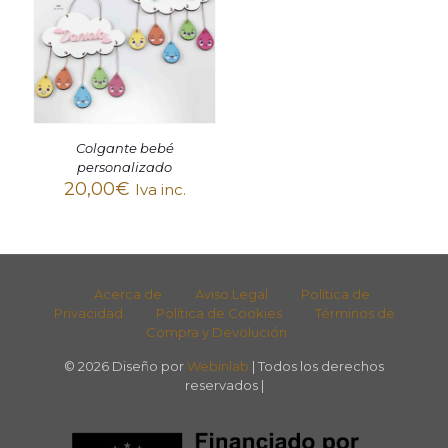
Colgante bebé
personalizado
20,00
€
Iva inc.
Acerca de
Aviso Legal
Política de
Privacidad
Política de Cookies
Términos de
Compra y Devolución
© 2026 Diseño por
Webinlab
| Todos los derechos
reservados |