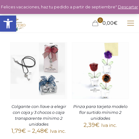
Felices vacaciones, haz tu pedido a partir de septiembre"
Descartar
Abrir barra de herramientas
0
0,00€
Colgante con llave a elegir
Pinza para tarjeta modelo
con caja y 3 chocos o caja
flor surtido mínimo 2
transparente mínimo 2
unidades
unidades
2,39
€
Iva inc.
1,79
€
–
2,48
€
Iva inc.