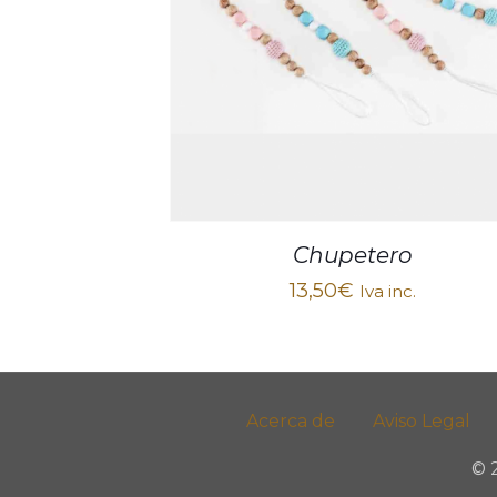
Chupetero
13,50
€
Iva inc.
Acerca de
Aviso Legal
© 