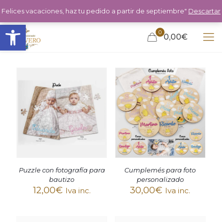
Felices vacaciones, haz tu pedido a partir de septiembre"
Descartar
Abrir barra de herramientas
0
0,00€
Puzzle con fotografía para
Cumplemés para foto
bautizo
personalizado
12,00
€
30,00
€
Iva inc.
Iva inc.