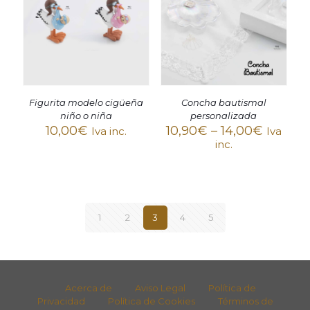
Figurita modelo cigüeña
Concha bautismal
niño o niña
personalizada
10,00
€
10,90
€
–
14,00
€
Iva inc.
Iva
inc.
1
2
3
4
5
Acerca de
Aviso Legal
Política de
Privacidad
Política de Cookies
Términos de