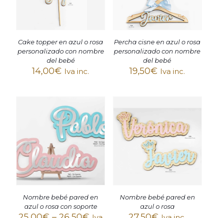
Cake topper en azul o rosa
Percha cisne en azul o rosa
personalizado con nombre
personalizado con nombre
del bebé
del bebé
14,00
€
19,50
€
Iva inc.
Iva inc.
Nombre bebé pared en
Nombre bebé pared en
azul o rosa con soporte
azul o rosa
25,00
€
–
26,50
€
27,50
€
Iva
Iva inc.