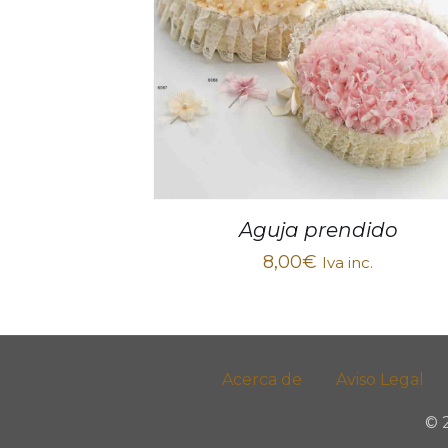
Aguja prendido
8,00
€
Iva inc.
Acerca de
Aviso Legal
© 