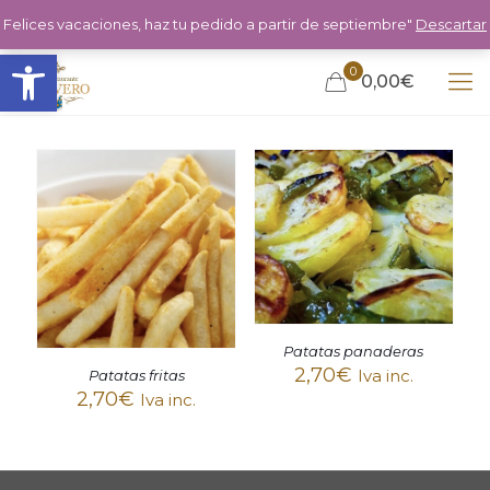
Felices vacaciones, haz tu pedido a partir de septiembre"
Descartar
Abrir barra de herramientas
0
0,00€
Patatas panaderas
2,70
€
Iva inc.
Patatas fritas
2,70
€
Iva inc.