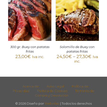
300 gr. Buey con patatas
Solomillo de Buey con
fritas
patatas fritas
23,00
€
24,50
€
–
27,30
€
Iva inc.
Iva
inc.
Acerca de
Aviso Legal
Política de
Privacidad
Política de Cookies
Términos de
Compra y Devolución
© 2026 Diseño por
Webinlab
| Todos los derechos